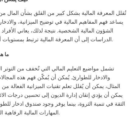
تُقلل المعرفة المالية بشكل كبير من القلق بشأن المال من
يساعد فهم المفاهيم المالية في توضيح الميزانية، والادخار،
الشؤون المالية الشخصية. نتيجة لذلك، يعاني الأفراد
الدراسات إلى أن المعرفة المالية ترتبط بمستويات أقل من القلق المالي، مما يعزز الرضا عن الحياة.
ما هي
تشمل مواضيع التعليم المالي التي تُخفف من التوتر الم
والادخار للطوارئ. يُمكن أن يُمكّن فهم هذه المجال
المثال، يمكن أن يُقلل تعلم تقنيات الميزانية الفعالة من
يمكن أن يؤدي إتقان إدارة الديون إلى تحسين درجات الائتم
الثقة في تنمية الثروة، بينما يوفر وجود صندوق ادخار للط
المهارات المالية الرفاهية العامة من خلال تعزيز الشعور بالتحكم والاستعداد.