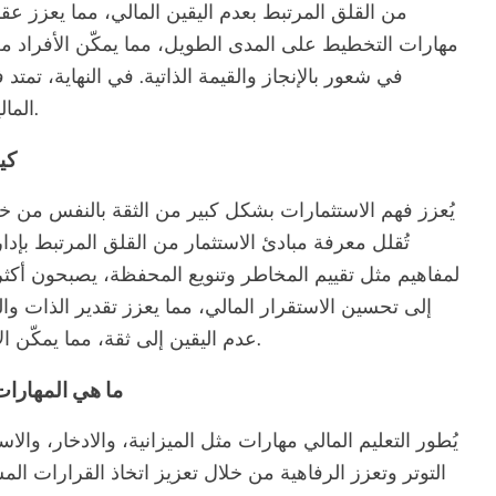
من القلق المرتبط بعدم اليقين المالي، مما يعزز عقلي
مهارات التخطيط على المدى الطويل، مما يمكّن الأفراد م
في شعور بالإنجاز والقيمة الذاتية. في النهاية، تمتد
المالية، مما يعزز المرونة العاطفية والرضا عن الحياة.
كي
يُعزز فهم الاستثمارات بشكل كبير من الثقة بالنفس من خل
تُقلل معرفة مبادئ الاستثمار من القلق المرتبط بإدار
لمفاهيم مثل تقييم المخاطر وتنويع المحفظة، يصبحون أكثر تم
إلى تحسين الاستقرار المالي، مما يعزز تقدير الذات والرف
عدم اليقين إلى ثقة، مما يمكّن الأفراد من التنقل في مشهدهم الاقتصادي بفعالية.
ما هي المهارات
يُطور التعليم المالي مهارات مثل الميزانية، والادخار، والا
التوتر وتعزز الرفاهية من خلال تعزيز اتخاذ القرارات المس