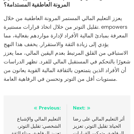
المرونة العاطفية المستدامة؟
يعزز التعليم المالي المستمر المرونة العاطفية من خلال
تقليل التوتر من خلال اتخاذ قرارات مستنيرة. empowers
المعرفة بمبادئ المالية الأفراد لإدارة مواردهم بفعالية، مما
يؤدي إلى زيادة الثقة والاستقرار. يخفف هذا النهج
الاستباقي من القلق المرتبط بعدم اليقين المالي، مما يعزز
شعورًا بالتحكم في المستقبل المالي للفرد. تظهر الدراسات
أن الأفراد الذين يتمتعون بالثقافة المالية القوية يعانون من
مستويات أقل من التوتر وتحسن في الرفاهية العامة.
Post
Previous:
Next:
navigation
أثر التعليم المالي على رضا
التعليم المالي والإشباع
الحياة: تقليل التوتر، تعزيز
الشخصي: تقليل التوتر،
الرفاهية، وتمكين القرارات
تعزيز الرفاهية، وبناء الثقة