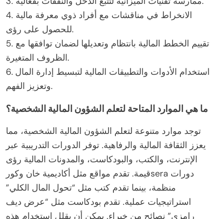
3. ممارسة تقنيات الميزانية لتتبع الدخل والنفقات بفعالية.
4. الانخراط في مناقشات مع أفراد ذوي معرفة مالية
للحصول على رؤى.
5. تقييم الخطط المالية بانتظام وتعديلها لضمان توافقها مع
الظروف المتغيرة.
6. استخدام الأدوات والتطبيقات المالية لتبسيط إدارة المال
وتعزيز الفهم.
ما هي الموارد المتاحة لتعلم الشؤون المالية الشخصية؟
توجد موارد متنوعة لتعلم الشؤون المالية الشخصية، مما
يعزز الثقافة المالية والرفاهية. توفر الدورات التدريبية عبر
الإنترنت، والكتب، والبودكاست، والمدونات المالية رؤى
قيمة. تقدم مواقع مثل أكاديمية خان وكورsera دورات
منظمة، بينما تقدم كتب مثل “تحول المال الكلي”
استراتيجيات عملية. تقدم بودكاست مثل “عرض ديف
رامزي” نصائح من خبراء. يمكن أن يقلل استخدام هذه